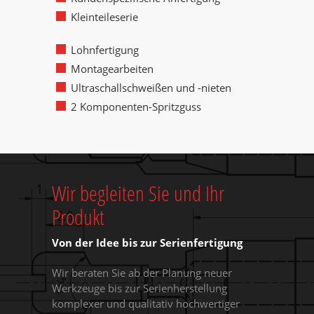
Kleinteileserie
Lohnfertigung
Montagearbeiten
Ultraschallschweißen und -nieten
2 Komponenten-Spritzguss
Wir begleiten Sie und Ihr
Produkt
Von der Idee bis zur Serienfertigung
Wir beraten Sie ab der Planung neuer
Werkzeuge bis zur Serienherstellung
komplexer und qualitativ hochwertiger