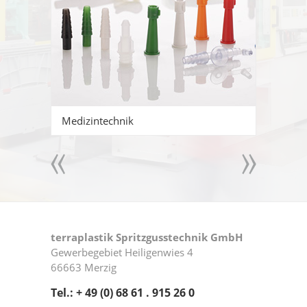
Medizintechnik
Filterte
terraplastik Spritzgusstechnik GmbH
Gewerbegebiet Heiligenwies 4
66663 Merzig
Tel.:
+ 49 (0) 68 61 . 915 26 0