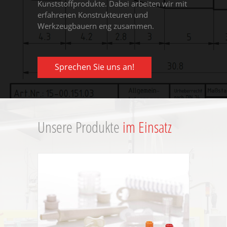
Kunststoffprodukte. Dabei arbeiten wir mit
erfahrenen Konstrukteuren und
Werkzeugbauern eng zusammen.
Sprechen Sie uns an!
Unsere Produkte
im Einsatz